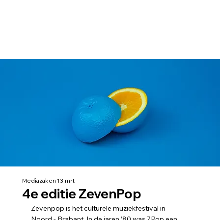
Mediazaken
13 mrt
4e editie ZevenPop
Zevenpop is het culturele muziekfestival in 
Noord - Brabant. In de jaren ’80 was 7Pop een 