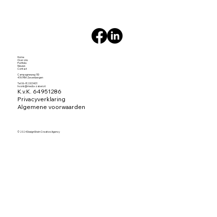
Home
Over ons
Portfolio
Nieuws
Contact
Campagneweg 11D
4761 RM Zevenbergen
Tel 06-82003431
hvonk@media-zaken.nl
K.v.K. 64951286
Privacyverklaring
Algemene voorwaarden
© 2024 DesignStein Creative Agency