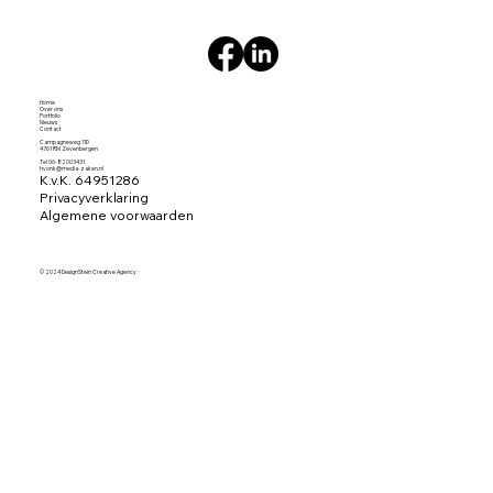
Home
Over ons
Portfolio
Nieuws
Contact
Campagneweg 11D
4761 RM Zevenbergen
Tel 06-82003431
hvonk@media-zaken.nl
K.v.K. 64951286
Privacyverklaring
Algemene voorwaarden
© 2024 DesignStein Creative Agency